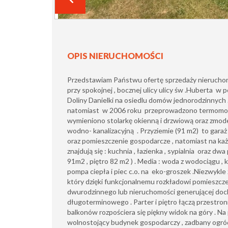
OPIS NIERUCHOMOŚCI
Przedstawiam Państwu ofertę sprzedaży nieruchom
przy spokojnej , bocznej ulicy ulicy św .Huberta w 
Doliny Danielki na osiedlu domów jednorodzinnych
natomiast w 2006 roku przeprowadzono termomod
wymieniono stolarkę okienną i drzwiową oraz zmoder
wodno- kanalizacyjną . Przyziemie (91 m2) to gara
oraz pomieszczenie gospodarcze , natomiast na każ
znajdują się : kuchnia , łazienka , sypialnia oraz dw
91m2 , piętro 82 m2 ) . Media : woda z wodociągu , ka
pompa ciepła i piec c.o. na eko-groszek .Niezwykl
który dzięki funkcjonalnemu rozkładowi pomieszcz
dwurodzinnego lub nieruchomości generującej doch
długoterminowego . Parter i piętro łączą przestron
balkonów rozpościera się piękny widok na góry . Na 
wolnostojący budynek gospodarczy , zadbany ogró