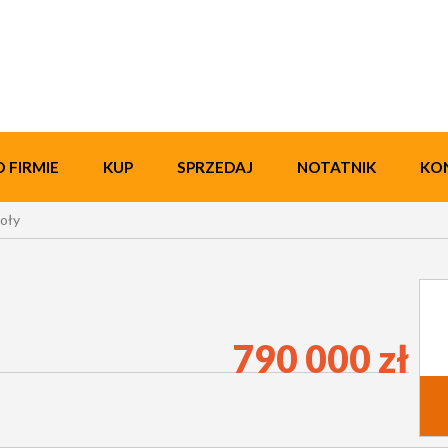
O FIRMIE
KUP
SPRZEDAJ
NOTATNIK
KO
oły
790 000 zł