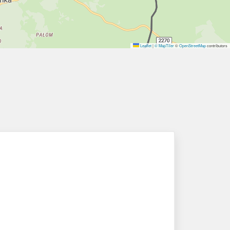
Leaflet
|
© MapTiler
©
OpenStreetMap
contributors