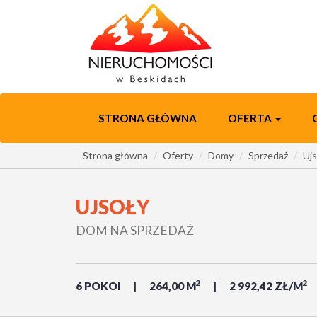
STRONA GŁÓWNA
OFERTA
Strona główna
Oferty
Domy
Sprzedaż
Ujs
UJSOŁY
DOM NA SPRZEDAŻ
2
2
6 POKOI
264,00 M
2 992,42 ZŁ/M