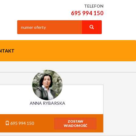
TELEFON
695 994 150
NTAKT
ANNA RYBARSKA
ZOSTAW
695 994 150
WIADOMOŚĆ