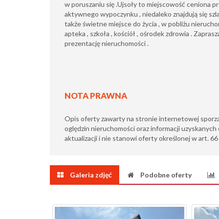
w poruszaniu się .Ujsoły to miejscowość ceniona prz
aktywnego wypoczynku , niedaleko znajdują się szla
także świetne miejsce do życia , w pobliżu nieruchom
apteka , szkoła , kościół , ośrodek zdrowia . Zapras
prezentację nieruchomości .
NOTA PRAWNA
Opis oferty zawarty na stronie internetowej sporz
oględzin nieruchomości oraz informacji uzyskanych 
aktualizacji i nie stanowi oferty określonej w art. 6
Galeria zdjęć
Podobne oferty