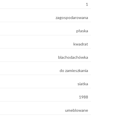
1
zagospodarowana
płaska
kwadrat
blachodachówka
do zamieszkania
siatka
1988
umeblowane