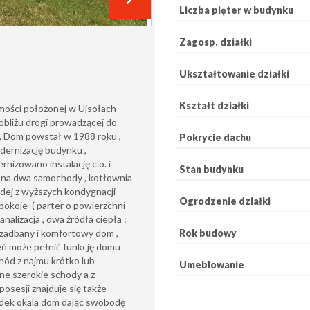
Liczba pięter w budynku
Zagosp. działki
Ukształtowanie działki
Kształt działki
ości położonej w Ujsołach
pobliżu drogi prowadzącej do
 . Dom powstał w 1988 roku ,
Pokrycie dachu
ernizację budynku ,
nizowano instalację c.o. i
Stan budynku
ż na dwa samochody , kotłownia
dej z wyższych kondygnacji
Ogrodzenie działki
a pokoje ( parter o powierzchni
nalizacja , dwa źródła ciepła :
Rok budowy
e zadbany i komfortowy dom ,
eń może pełnić funkcję domu
ód z najmu krótko lub
Umeblowanie
ne szerokie schody a z
posesji znajduje się także
dek okala dom dając swobodę