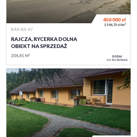
450 000
zł
2
2 196,73 zł/m
BAR-BS-47
RAJCZA, RYCERKA DOLNA
OBIEKT NA SPRZEDAŻ
204,85 M²
DODAJ
DO NOTATNIKA