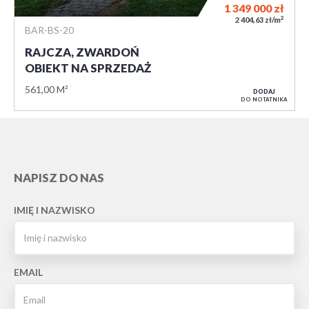
1 349 000
zł
2
2 404,63 zł/m
BAR-BS-20
RAJCZA, ZWARDOŃ
OBIEKT NA SPRZEDAŻ
561,00 M²
DODAJ
DO NOTATNIKA
NAPISZ DO NAS
IMIĘ I NAZWISKO
EMAIL