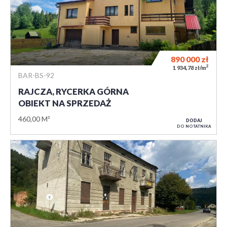
890 000
zł
2
1 934,78 zł/m
BAR-BS-92
RAJCZA, RYCERKA GÓRNA
OBIEKT NA SPRZEDAŻ
460,00 M²
DODAJ
DO NOTATNIKA